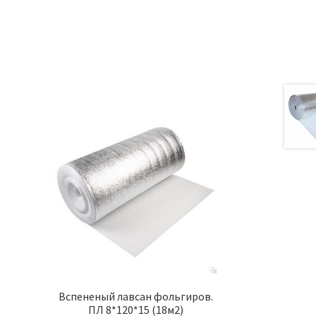
а
Вспененый лавсан фольгиров.
ПЛ 8*120*15 (18м2)