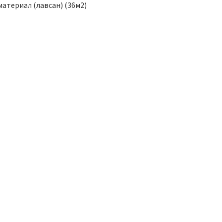
материал (лавсан) (36м2)
ТОВАР ДНЯ
ТОВАР ДНЯ
Сверло По Бетону
10х200мм DERZHI
65.00
р.
3х2)
Набор Экстр
(36453) F
250.00