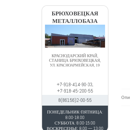
в
д
и
е
БРЮХОВЕЦКАЯ
г
р
МЕТАЛЛОБАЗА
а
ж
ц
и
и
м
и
о
м
КРАСНОДАРСКИЙ КРАЙ,
у
СТАНИЦА БРЮХОВЕЦКАЯ,
УЛ. КРАСНОАРМЕЙСКАЯ, 19
+7-918-414-90-33,
+7-918-45-200-55
Опи
8(86156)2-00-55
ПОНЕДЕЛЬНИК-ПЯТНИЦА:
8.00-18.00
СУББОТА: 8.00-15.00
ВОСКРЕСЕНЬЕ: 8.00 — 13.00