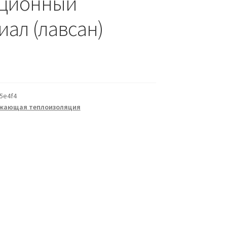
ционный
иал (лавсан)
5e4f4
жающая теплоизоляция