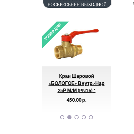
ВОСКРЕСЕНЬЕ: ВЫХОДНОЙ
ТОВАР ДНЯ
ТОВАР ДНЯ
Кран Шаровой
Уголок Наружный (
«БОЛОГОЕ» Внутр.-Нар
5005
25Р М/м (PN16) *
130.00
р.
450.00
р.