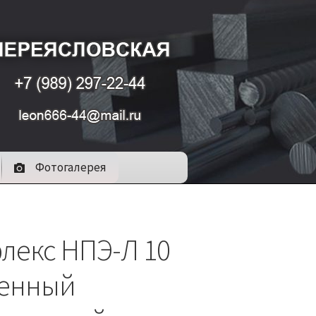
Фотогалерея
лекс НПЭ-Л 10
енный