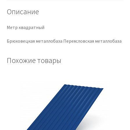
Описание
Крепеж
Расходные материалы
Метр квадратный
Брюховецкая металлобаза Переясловская металлобаза
Спецодежда и СИЗ
Хозтовары
Похожие товары
Заказ