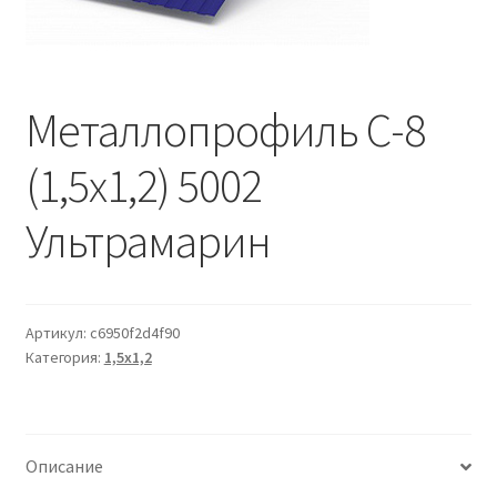
Водопровод и отопление
и
м
и
о
Системы водоотвода
м
у
Металлопрофиль С-8
Стройматериалы
(1,5х1,2) 5002
Отделочные материалы
Ультрамарин
Изоляция
Лакокрасочные материалы
Артикул:
c6950f2d4f90
Категория:
1,5х1,2
Сайдинг
Фасадные панели
Описание
Подвесной потолок