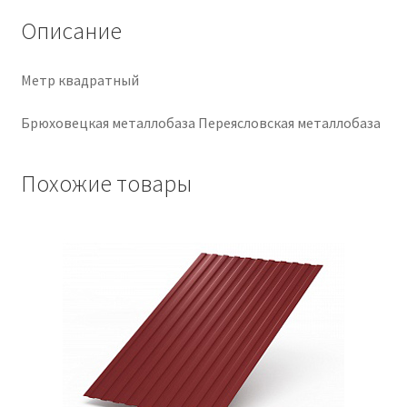
Описание
Крепеж
Метр квадратный
Расходные материалы
Брюховецкая металлобаза Переясловская металлобаза
Спецодежда и СИЗ
Похожие товары
Хозтовары
Заказ