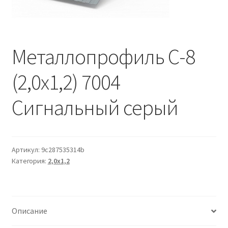
Водопровод и отопление
и
м
и
о
Системы водоотвода
м
Металлопрофиль С-8
у
Стройматериалы
(2,0х1,2) 7004
Отделочные материалы
Сигнальный серый
Изоляция
Лакокрасочные материалы
Артикул:
9c287535314b
Категория:
2,0х1,2
Сайдинг
Фасадные панели
Описание
Подвесной потолок