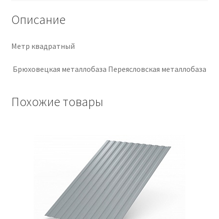
Описание
Крепеж
Расходные материалы
Метр квадратный
Брюховецкая металлобаза Переясловская металлобаза
Спецодежда и СИЗ
Хозтовары
Похожие товары
Заказ