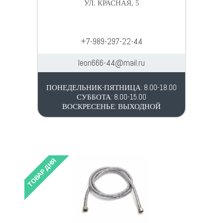
УЛ. КРАСНАЯ, 5
+7-989-297-22-44
leon666-44@mail.ru
ПОНЕДЕЛЬНИК-ПЯТНИЦА: 8.00-18.00
СУББОТА: 8.00-15.00
ВОСКРЕСЕНЬЕ: ВЫХОДНОЙ
ТОВАР ДНЯ
ТОВАР 