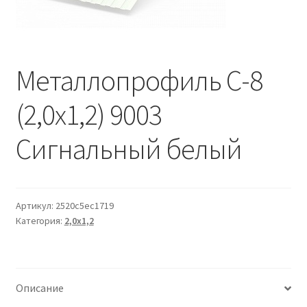
Водопровод и отопление
и
м
и
о
Системы водоотвода
м
у
Металлопрофиль С-8
Стройматериалы
(2,0х1,2) 9003
Отделочные материалы
Сигнальный белый
Изоляция
Лакокрасочные материалы
Артикул:
2520c5ec1719
Категория:
2,0х1,2
Сайдинг
Фасадные панели
Описание
Подвесной потолок