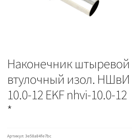
Водопровод и отопление
и
м
и
о
Системы водоотвода
м
у
Стройматериалы
Отделочные материалы
Наконечник штыревой
Изоляция
втулочный изол. НШвИ
Лакокрасочные материалы
10.0-12 EKF nhvi-10.0-12
Сайдинг
*
Фасадные панели
Подвесной потолок
Артикул:
3e58a84fe7bc