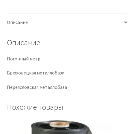
Крепеж
Описание
Расходные материалы
Описание
Спецодежда и СИЗ
Погонный метр
Хозтовары
Брюховецкая металлобаза
Заказ
Переясловская металлобаза
Похожие товары