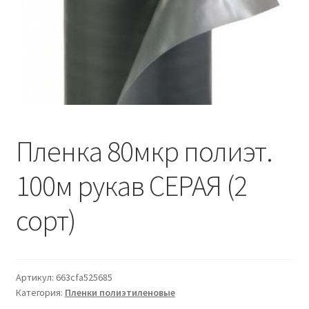
Водопровод и отопление
и
м
и
о
Системы водоотвода
м
у
Стройматериалы
Отделочные материалы
Пленка 80мкр полиэт.
Изоляция
100м рукав СЕРАЯ (2
Лакокрасочные материалы
сорт)
Сайдинг
Фасадные панели
Артикул:
663cfa525685
Категория:
Пленки полиэтиленовые
Подвесной потолок