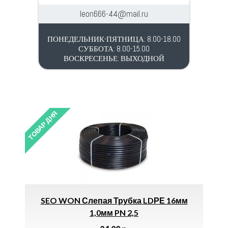
leon666-44@mail.ru
ПОНЕДЕЛЬНИК-ПЯТНИЦА: 8.00-18.00
СУББОТА: 8.00-15.00
ВОСКРЕСЕНЬЕ: ВЫХОДНОЙ
ТОВАР ДНЯ
ТОВАР ДНЯ
SEO WON Слепая Трубка LDРЕ 16мм
Лент
1,0мм PN 2,5