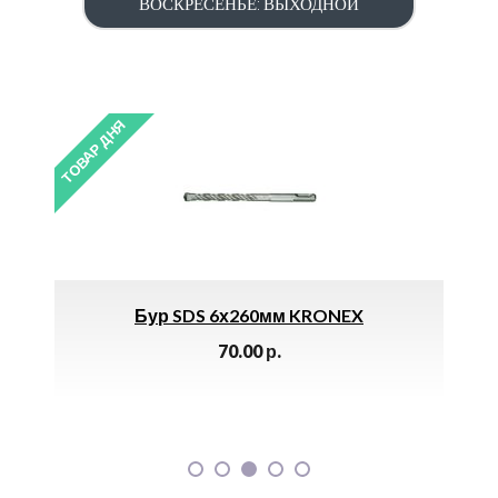
ВОСКРЕСЕНЬЕ: ВЫХОДНОЙ
ОВАР ДНЯ
ТОВАР ДНЯ
Бур SDS 6х260мм KRONEX
П
70.00
р.