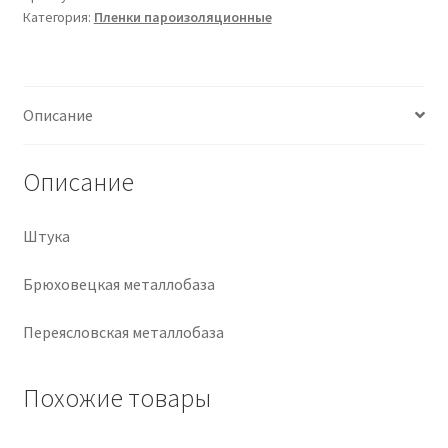
Категория:
Пленки пароизоляционные
Крепеж
Расходные материалы
Описание
Спецодежда и СИЗ
Описание
Хозтовары
Штука
Заказ
Брюховецкая металлобаза
Переясловская металлобаза
Похожие товары