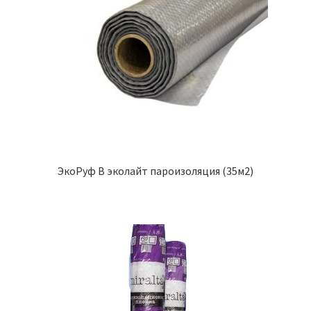
ЭкоРуф B эколайт пароизоляция (35м2)