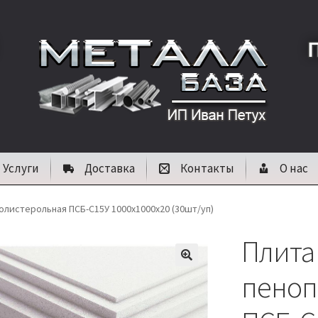
Услуги
Доставка
Контакты
О нас
олистерольная ПСБ-С15У 1000х1000х20 (30шт/уп)
Плита
🔍
пеноп