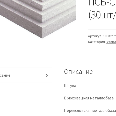
ПСБ-С
(30шт/
Артикул:
1894fcf
Категория:
Утепл
Описание
сание
Штука
Брюховецкая металлобаза
Переясловская металлобаз