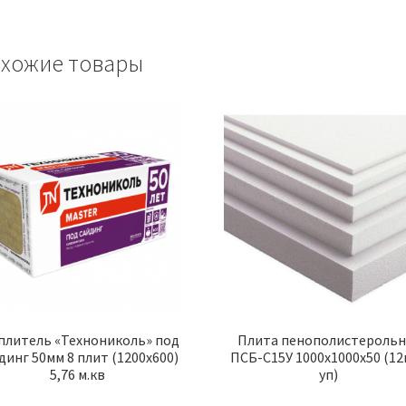
хожие товары
плитель «Технониколь» под
Плита пенополистерольн
динг 50мм 8 плит (1200х600)
ПСБ-С15У 1000х1000х50 (1
5,76 м.кв
уп)