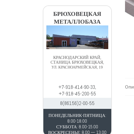
в
д
и
е
БРЮХОВЕЦКАЯ
г
р
МЕТАЛЛОБАЗА
а
ж
ц
и
и
м
и
о
м
КРАСНОДАРСКИЙ КРАЙ,
у
СТАНИЦА БРЮХОВЕЦКАЯ,
УЛ. КРАСНОАРМЕЙСКАЯ, 19
+7-918-414-90-33,
Опи
+7-918-45-200-55
8(86156)2-00-55
ПОНЕДЕЛЬНИК-ПЯТНИЦА:
8.00-18.00
СУББОТА: 8.00-15.00
ВОСКРЕСЕНЬЕ: 8.00 — 13.00