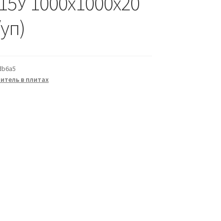
15У 1000х1000х20
уп)
db6a5
итель в плитах
а