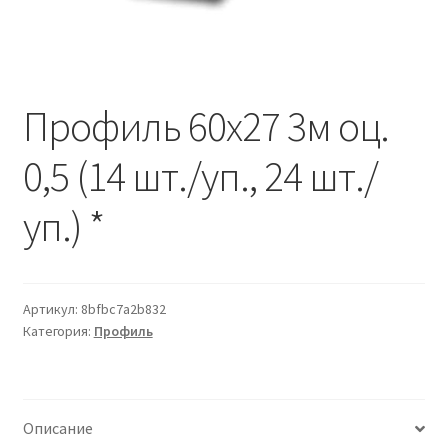
Водопровод и отопление
и
м
и
о
Системы водоотвода
м
у
Профиль 60х27 3м оц.
Стройматериалы
0,5 (14 шт./уп., 24 шт./
Отделочные материалы
уп.) *
Изоляция
Лакокрасочные материалы
Артикул:
8bfbc7a2b832
Сайдинг
Категория:
Профиль
Фасадные панели
Описание
Подвесной потолок