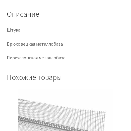
Крепеж
Описание
Расходные материалы
Штука
Спецодежда и СИЗ
Брюховецкая металлобаза
Переясловская металлобаза
Хозтовары
Заказ
Похожие товары