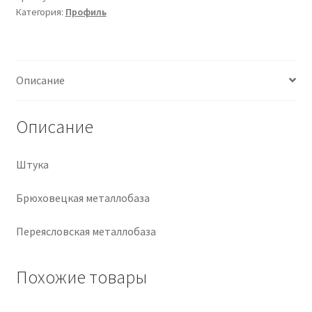
Категория:
Профиль
Крепеж
Расходные материалы
Описание
Спецодежда и СИЗ
Описание
Хозтовары
Штука
Заказ
Брюховецкая металлобаза
Переясловская металлобаза
Похожие товары