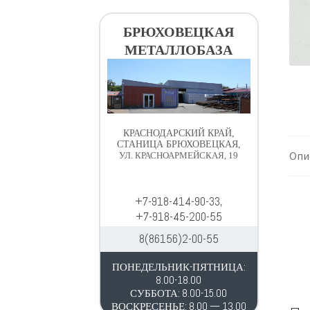
в
д
и
е
БРЮХОВЕЦКАЯ
г
р
МЕТАЛЛОБАЗА
а
ж
ц
и
и
м
и
о
м
КРАСНОДАРСКИЙ КРАЙ,
у
СТАНИЦА БРЮХОВЕЦКАЯ,
Опи
УЛ. КРАСНОАРМЕЙСКАЯ, 19
+7-918-414-90-33,
+7-918-45-200-55
8(86156)2-00-55
ПОНЕДЕЛЬНИК-ПЯТНИЦА:
8.00-18.00
СУББОТА: 8.00-15.00
ВОСКРЕСЕНЬЕ: 8.00 — 13.00