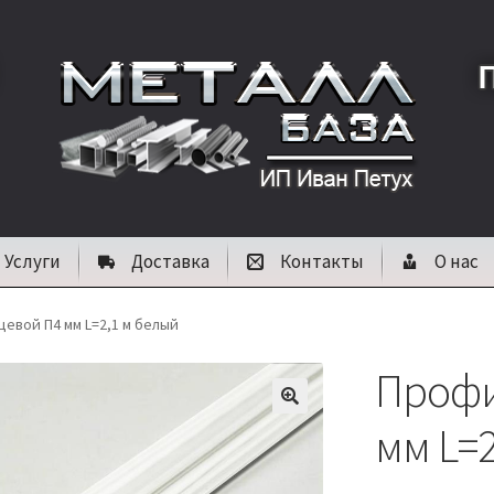
Услуги
Доставка
Контакты
О нас
евой П4 мм L=2,1 м белый
Профи
🔍
мм L=