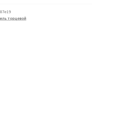
87e19
иль торцевой
а