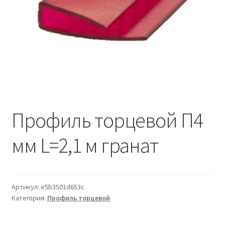
Водопровод и отопление
и
м
и
о
Системы водоотвода
м
у
Стройматериалы
Отделочные материалы
Изоляция
Профиль торцевой П4
мм L=2,1 м гранат
Лакокрасочные материалы
Сайдинг
Артикул:
e5b3501d653c
Фасадные панели
Категория:
Профиль торцевой
Подвесной потолок