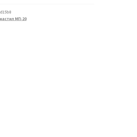
ad15b8
настил МП-20