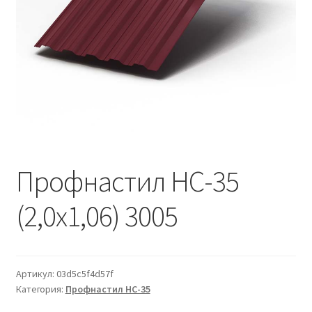
Водопровод и отопление
и
м
и
о
Системы водоотвода
м
у
Стройматериалы
Отделочные материалы
Изоляция
Профнастил НС-35
Лакокрасочные материалы
(2,0х1,06) 3005
Сайдинг
Фасадные панели
Артикул:
03d5c5f4d57f
Категория:
Профнастил НС-35
Подвесной потолок