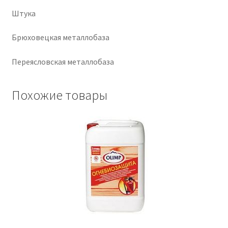
Штука
Крепеж
Брюховецкая металлобаза
Расходные материалы
Переясловская металлобаза
Спецодежда и СИЗ
Похожие товары
Хозтовары
Заказ