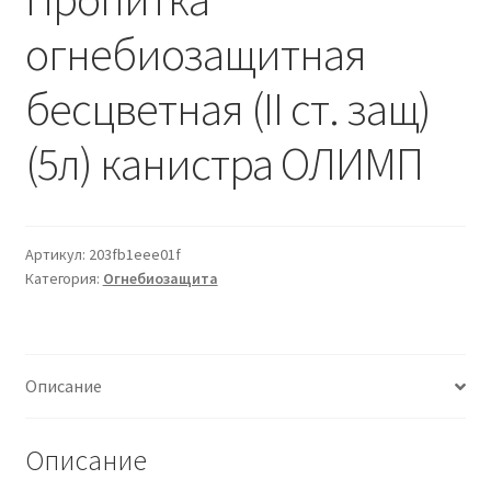
Водопровод и отопление
и
м
огнебиозащитная
и
о
Системы водоотвода
м
бесцветная (II ст. защ)
у
Стройматериалы
(5л) канистра ОЛИМП
Отделочные материалы
Изоляция
Артикул:
203fb1eee01f
Категория:
Огнебиозащита
Лакокрасочные материалы
Сайдинг
Описание
Фасадные панели
Описание
Подвесной потолок