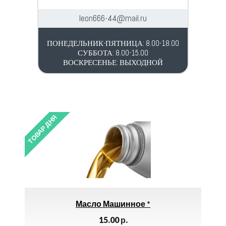
leon666-44@mail.ru
ПОНЕДЕЛЬНИК-ПЯТНИЦА: 8.00-18.00
СУББОТА: 8.00-15.00
ВОСКРЕСЕНЬЕ: ВЫХОДНОЙ
ТОВАР ДНЯ
ло Машинное *
Электроды МОНОЛИТ-Р
Плазматек 3мм 
15.00
р.