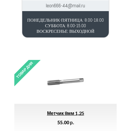
leon666-44@mail.ru
ПОНЕДЕЛЬНИК-ПЯТНИЦА: 8.00-18.00
СУББОТА: 8.00-15.00
ВОСКРЕСЕНЬЕ: ВЫХОДНОЙ
ТОВАР ДНЯ
тчик 8мм 1,25
Уголок Наружный (20
55.00
р.
300.00
р.