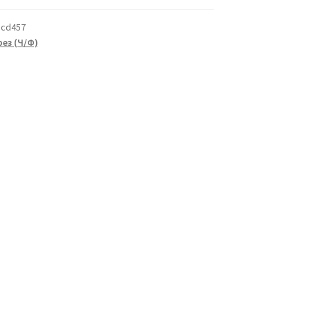
8cd457
ез (Ч/Ф)
а