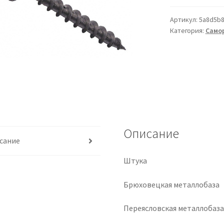
Артикул:
5a8d5b
Категория:
Самор
Описание
сание
Штука
Брюховецкая металлобаза
Переясловская металлобаз