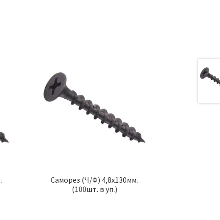
.
Саморез (Ч/Ф) 4,8х130мм.
(100шт. в уп.)