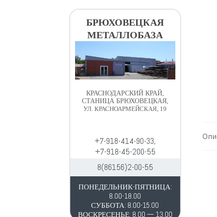
в
д
и
е
БРЮХОВЕЦКАЯ
г
р
МЕТАЛЛОБАЗА
а
ж
ц
и
и
м
и
о
м
КРАСНОДАРСКИЙ КРАЙ,
у
СТАНИЦА БРЮХОВЕЦКАЯ,
УЛ. КРАСНОАРМЕЙСКАЯ, 19
Опи
+7-918-414-90-33,
+7-918-45-200-55
8(86156)2-00-55
ПОНЕДЕЛЬНИК-ПЯТНИЦА:
8.00-18.00
СУББОТА: 8.00-15.00
ВОСКРЕСЕНЬЕ: 8.00 — 13.00