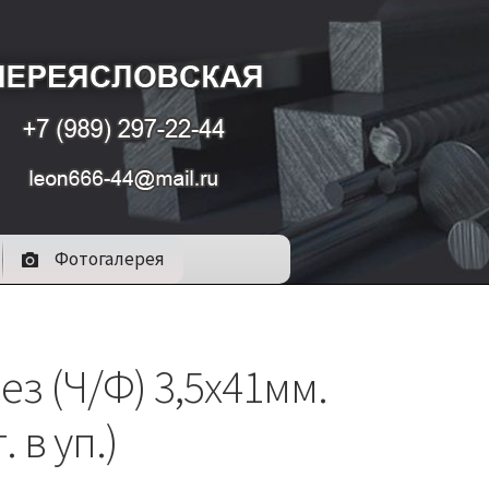
Фотогалерея
з (Ч/Ф) 3,5х41мм.
 в уп.)