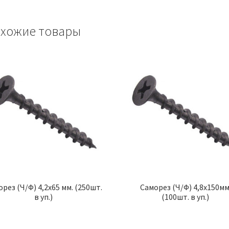
хожие товары
рез (Ч/Ф) 4,2х65 мм. (250шт.
Саморез (Ч/Ф) 4,8х150мм
в уп.)
(100шт. в уп.)