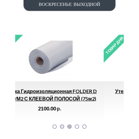
ВОСКРЕСЕНЬЕ: ВЫХОДНОЙ
ТОВАР ДНЯ
ая FOLDER D
Утеплитель На Трубы (54мм Х 2м) *
ОСОЙ (75м2)
70.00
р.