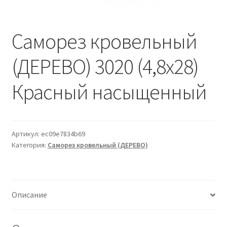
Водопровод и отопление
и
м
и
о
Системы водоотвода
Саморез кровельный
м
у
(ДЕРЕВО) 3020 (4,8х28)
Стройматериалы
Красный насыщенный
Отделочные материалы
Изоляция
Артикул:
ec09e7834b69
Лакокрасочные материалы
Категория:
Саморез кровельный (ДЕРЕВО)
Сайдинг
Фасадные панели
Описание
Подвесной потолок