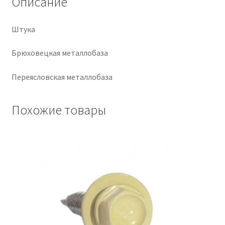
Описание
Крепеж
Штука
Расходные материалы
Брюховецкая металлобаза
Спецодежда и СИЗ
Переясловская металлобаза
Хозтовары
Похожие товары
Заказ