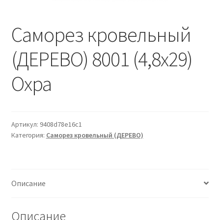
Водопровод и отопление
и
м
и
о
Саморез кровельный
Системы водоотвода
м
у
(ДЕРЕВО) 8001 (4,8х29)
Стройматериалы
Охра
Отделочные материалы
Изоляция
Артикул:
9408d78e16c1
Лакокрасочные материалы
Категория:
Саморез кровельный (ДЕРЕВО)
Сайдинг
Описание
Фасадные панели
Описание
Подвесной потолок