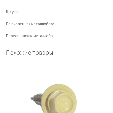
Крепеж
Штука
Расходные материалы
Брюховецкая металлобаза
Переясловская металлобаза
Спецодежда и СИЗ
Хозтовары
Похожие товары
Заказ