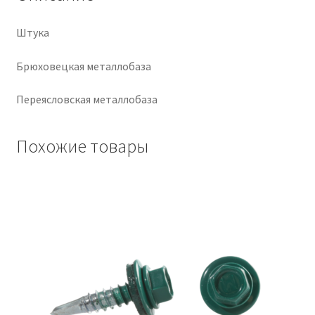
Крепеж
Штука
Расходные материалы
Брюховецкая металлобаза
Переясловская металлобаза
Спецодежда и СИЗ
Хозтовары
Похожие товары
Заказ