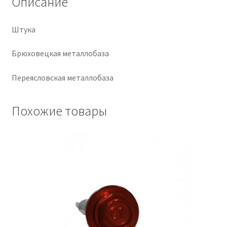
Описание
Крепеж
Штука
Расходные материалы
Брюховецкая металлобаза
Спецодежда и СИЗ
Переясловская металлобаза
Хозтовары
Похожие товары
Заказ