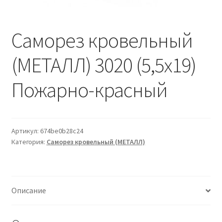
Водопровод и отопление
и
м
и
о
Системы водоотвода
Саморез кровельный
м
у
(МЕТАЛЛ) 3020 (5,5х19)
Стройматериалы
Пожарно-красный
Отделочные материалы
Изоляция
Артикул:
674be0b28c24
Лакокрасочные материалы
Категория:
Саморез кровельный (МЕТАЛЛ)
Сайдинг
Фасадные панели
Описание
Подвесной потолок