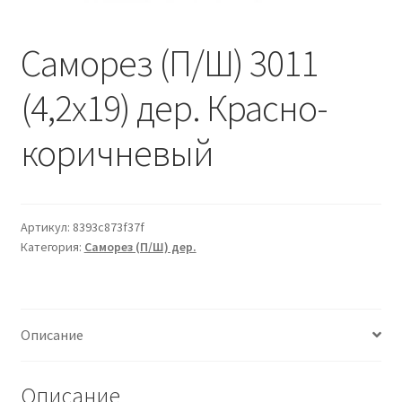
Водопровод и отопление
и
м
и
о
Саморез (П/Ш) 3011
Системы водоотвода
м
у
(4,2х19) дер. Красно-
Стройматериалы
коричневый
Отделочные материалы
Изоляция
Артикул:
8393c873f37f
Лакокрасочные материалы
Категория:
Саморез (П/Ш) дер.
Сайдинг
Описание
Фасадные панели
Подвесной потолок
Описание