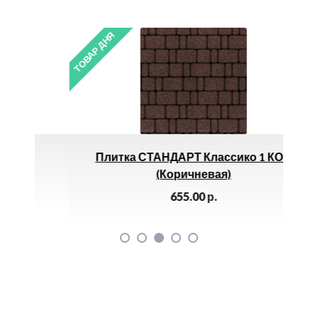
ТОВАР ДНЯ
ТОВАР 
Плитка СТАНДАРТ Классико 1 КО.6
Со
(коричневая)
655.00
р.