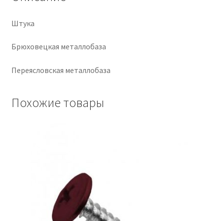
Крепеж
Штука
Расходные материалы
Брюховецкая металлобаза
Переясловская металлобаза
Спецодежда и СИЗ
Хозтовары
Похожие товары
Заказ