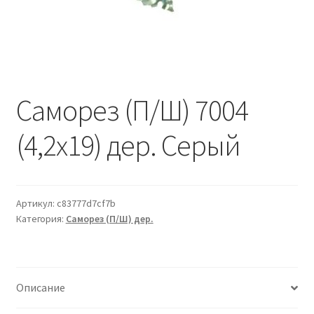
Водопровод и отопление
и
м
и
о
Системы водоотвода
м
у
Стройматериалы
Саморез (П/Ш) 7004
Отделочные материалы
(4,2х19) дер. Серый
Изоляция
Лакокрасочные материалы
Артикул:
c83777d7cf7b
Категория:
Саморез (П/Ш) дер.
Сайдинг
Фасадные панели
Описание
Подвесной потолок