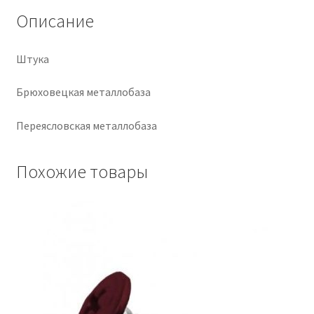
Описание
Крепеж
Штука
Расходные материалы
Брюховецкая металлобаза
Спецодежда и СИЗ
Переясловская металлобаза
Хозтовары
Похожие товары
Заказ