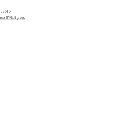
45861b
ез (П/Ш) дер.