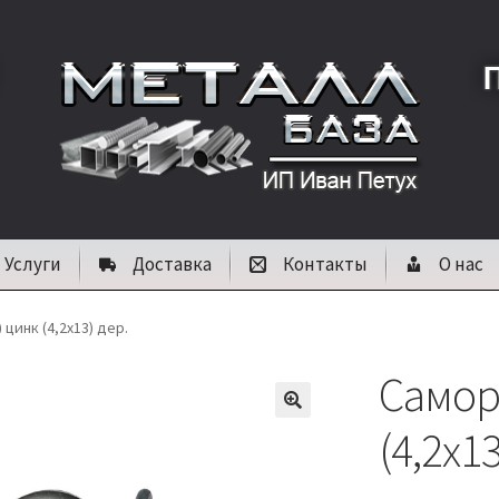
Услуги
Доставка
Контакты
О нас
 цинк (4,2х13) дер.
Самор
🔍
(4,2х13