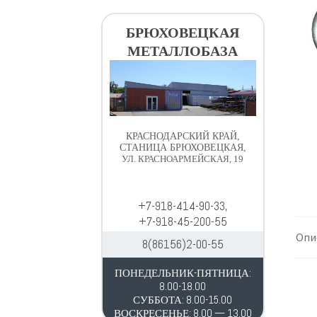
в
д
и
е
БРЮХОВЕЦКАЯ
г
р
МЕТАЛЛОБАЗА
а
ж
ц
и
и
м
и
о
м
КРАСНОДАРСКИЙ КРАЙ,
у
СТАНИЦА БРЮХОВЕЦКАЯ,
УЛ. КРАСНОАРМЕЙСКАЯ, 19
+7-918-414-90-33,
+7-918-45-200-55
Опи
8(86156)2-00-55
ПОНЕДЕЛЬНИК-ПЯТНИЦА:
8.00-18.00
СУББОТА: 8.00-15.00
ВОСКРЕСЕНЬЕ: 8.00 — 13.00