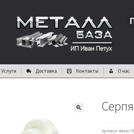
Услуги
Доставка
Контакты
О нас
Серпя
🔍
Артикул:
6eaac7