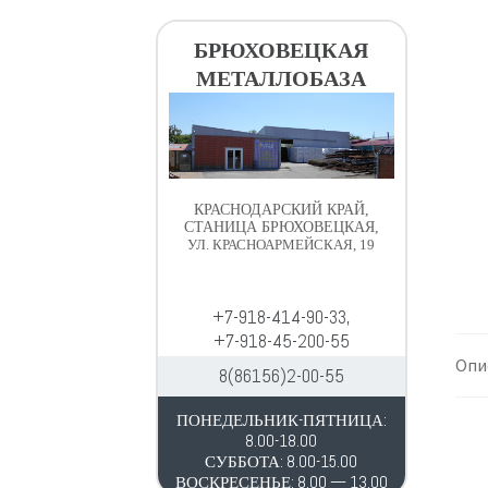
в
д
и
е
БРЮХОВЕЦКАЯ
г
р
МЕТАЛЛОБАЗА
а
ж
ц
и
и
м
и
о
м
КРАСНОДАРСКИЙ КРАЙ,
у
СТАНИЦА БРЮХОВЕЦКАЯ,
УЛ. КРАСНОАРМЕЙСКАЯ, 19
+7-918-414-90-33,
+7-918-45-200-55
Опи
8(86156)2-00-55
ПОНЕДЕЛЬНИК-ПЯТНИЦА:
8.00-18.00
СУББОТА: 8.00-15.00
ВОСКРЕСЕНЬЕ: 8.00 — 13.00