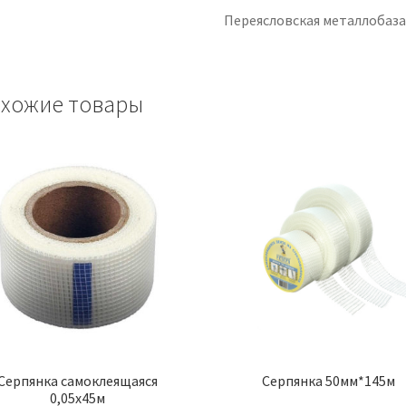
Переясловская металлобаз
хожие товары
Серпянка самоклеящаяся
Серпянка 50мм*145м
0,05х45м