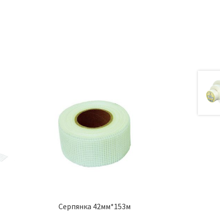
а
Серпянка 42мм*153м