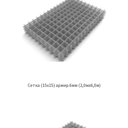
Сетка (15х15) армир.6мм (2,0мх6,0м)