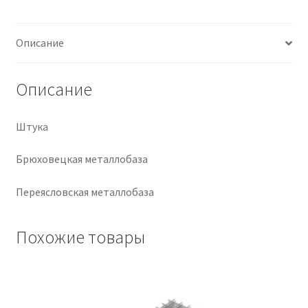
Крепеж
Описание
Расходные материалы
Описание
Спецодежда и СИЗ
Штука
Хозтовары
Брюховецкая металлобаза
Заказ
Переясловская металлобаза
Похожие товары