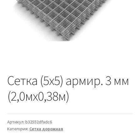
Водопровод и отопление
и
м
и
о
Системы водоотвода
м
у
Стройматериалы
Отделочные материалы
Изоляция
Сетка (5х5) армир. 3 мм
Лакокрасочные материалы
(2,0мх0,38м)
Сайдинг
Фасадные панели
Артикул:
b32552dfadc6
Категория:
Сетка дорожная
Подвесной потолок