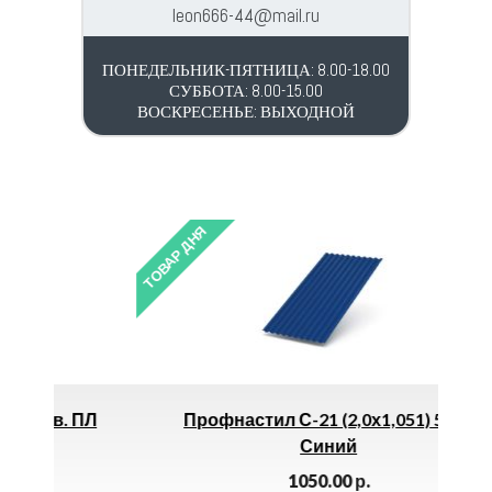
leon666-44@mail.ru
ПОНЕДЕЛЬНИК-ПЯТНИЦА: 8.00-18.00
СУББОТА: 8.00-15.00
ВОСКРЕСЕНЬЕ: ВЫХОДНОЙ
ТОВАР ДНЯ
ТОВАР 
ПЛ
Профнастил С-21 (2,0х1,051) 5005
Синий
1050.00
р.