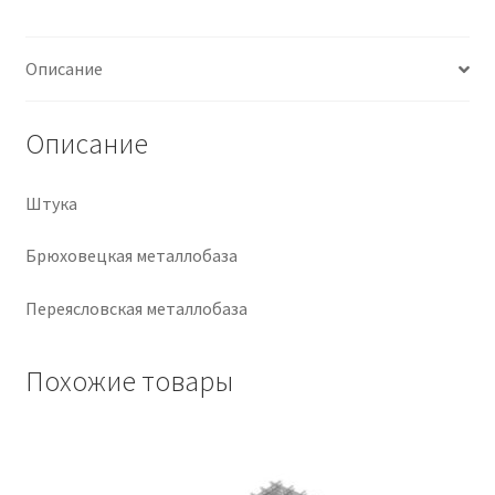
Крепеж
Описание
Расходные материалы
Описание
Спецодежда и СИЗ
Штука
Хозтовары
Брюховецкая металлобаза
Заказ
Переясловская металлобаза
Похожие товары