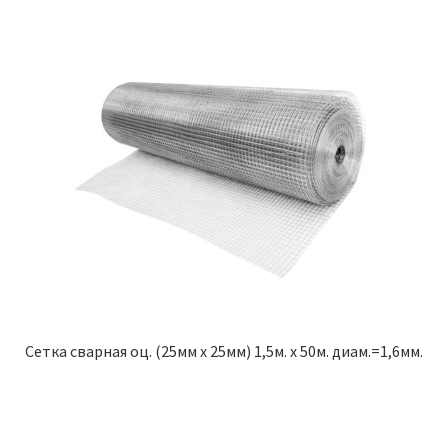
Сетка сварная оц. (25мм х 25мм) 1,5м. х 50м. диам.=1,6мм.