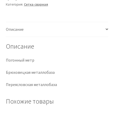
Категория:
Сетка сварная
Крепеж
Расходные материалы
Описание
Спецодежда и СИЗ
Описание
Хозтовары
Погонный метр
Заказ
Брюховецкая металлобаза
Переясловская металлобаза
Похожие товары