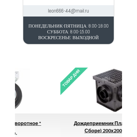
leon666-44@mail.ru
ПОНЕДЕЛЬНИК-ПЯТНИЦА: 8.00-18.00
СУББОТА: 8.00-15.00
ВОСКРЕСЕНЬЕ: ВЫХОДНОЙ
ТОВАР ДНЯ
ТОВ
*
Дождеприемник Пластиковый (в
Сборе) 200х200 Gidrolica