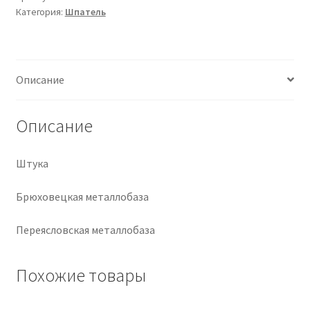
Категория:
Шпатель
Крепеж
Расходные материалы
Описание
Спецодежда и СИЗ
Описание
Хозтовары
Штука
Заказ
Брюховецкая металлобаза
Переясловская металлобаза
Похожие товары