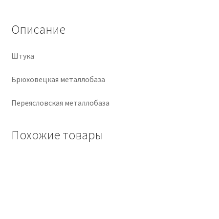
Крепеж
Описание
Расходные материалы
Штука
Спецодежда и СИЗ
Брюховецкая металлобаза
Хозтовары
Переясловская металлобаза
Заказ
Похожие товары