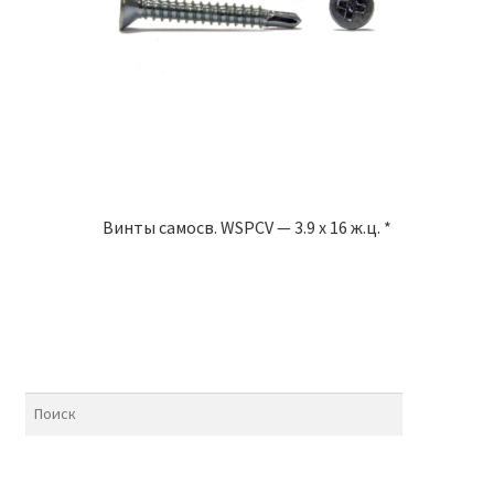
Винты самосв. WSPCV — 3.9 x 16 ж.ц. *