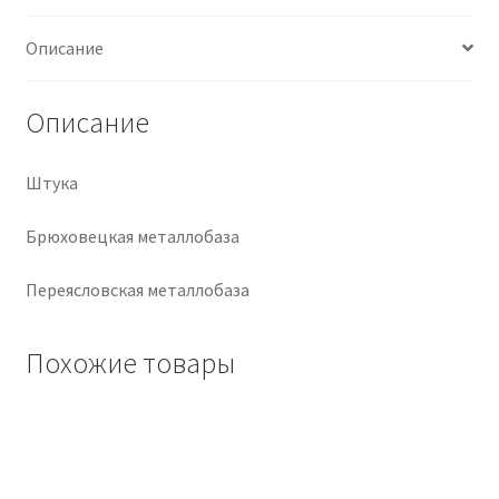
Крепеж
Описание
Расходные материалы
Описание
Спецодежда и СИЗ
Штука
Хозтовары
Брюховецкая металлобаза
Заказ
Переясловская металлобаза
Похожие товары