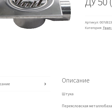
ДУ 50 (
Артикул:
007d823
Категория:
Трап
Описание
сание
Штука
Переясловская металлобаз