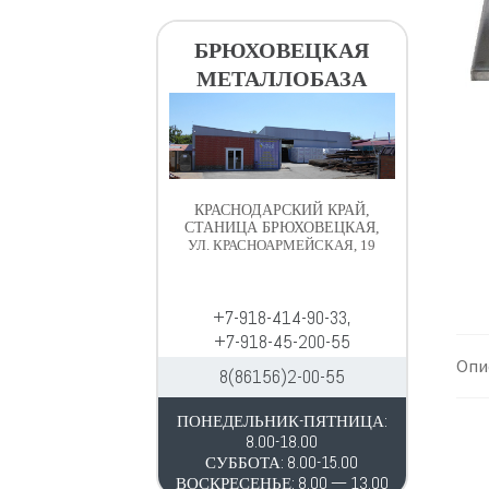
в
д
и
е
БРЮХОВЕЦКАЯ
г
р
МЕТАЛЛОБАЗА
а
ж
ц
и
и
м
и
о
м
КРАСНОДАРСКИЙ КРАЙ,
у
СТАНИЦА БРЮХОВЕЦКАЯ,
УЛ. КРАСНОАРМЕЙСКАЯ, 19
+7-918-414-90-33,
+7-918-45-200-55
Опи
8(86156)2-00-55
ПОНЕДЕЛЬНИК-ПЯТНИЦА:
8.00-18.00
СУББОТА: 8.00-15.00
ВОСКРЕСЕНЬЕ: 8.00 — 13.00