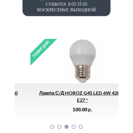
СУББОТА: 8.00-15.00
ВОСКРЕСЕНЬЕ: ВЫХОДНОЙ
ТОВАР ДНЯ
ТОВАР 
0
Лампа С/д HOROZ G45 LED 6W 4200K
Ла
E27 *
100.00
р.