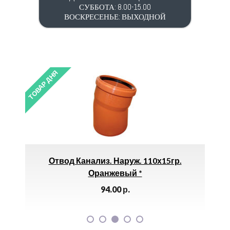
СУББОТА: 8.00-15.00
ВОСКРЕСЕНЬЕ: ВЫХОДНОЙ
ТОВАР ДНЯ
ТОВАР 
ШМ,
Отвод Канализ. Наруж. 110х15гр.
25
Оранжевый *
94.00
р.