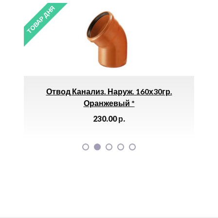
ТОВАР ДНЯ
ТОВАР ДНЯ
Отвод Канализ. Наруж. 160х30гр.
Л
Оранжевый *
230.00
р.