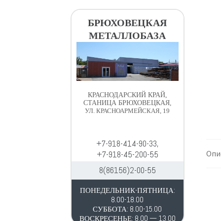
в
д
и
е
БРЮХОВЕЦКАЯ
г
р
МЕТАЛЛОБАЗА
а
ж
ц
и
и
м
и
о
м
КРАСНОДАРСКИЙ КРАЙ,
у
СТАНИЦА БРЮХОВЕЦКАЯ,
УЛ. КРАСНОАРМЕЙСКАЯ, 19
+7-918-414-90-33,
Опи
+7-918-45-200-55
8(86156)2-00-55
ПОНЕДЕЛЬНИК-ПЯТНИЦА:
8.00-18.00
СУББОТА: 8.00-15.00
ВОСКРЕСЕНЬЕ: 8.00 — 13.00