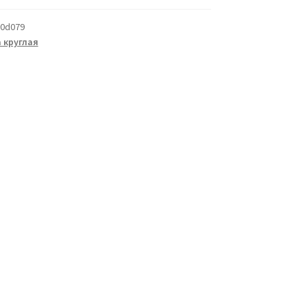
0d079
 круглая
а