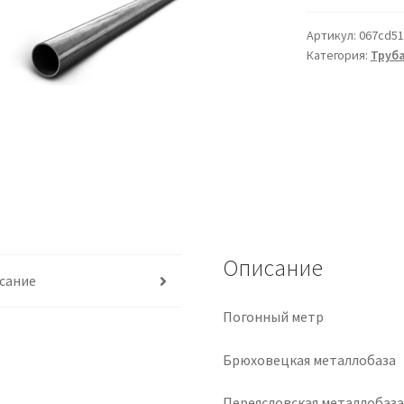
Артикул:
067cd51
Категория:
Труба
Описание
сание
Погонный метр
Брюховецкая металлобаза
Переясловская металлобаз