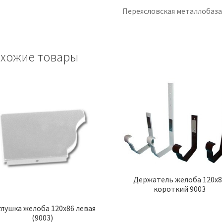
Переясловская металлобаз
хожие товары
Держатель желоба 120х
короткий 9003
глушка желоба 120х86 левая
(9003)