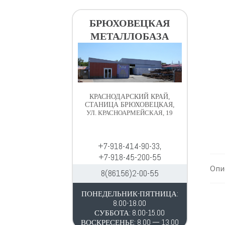
в
д
и
е
БРЮХОВЕЦКАЯ
г
р
МЕТАЛЛОБАЗА
а
ж
ц
и
и
м
и
о
м
КРАСНОДАРСКИЙ КРАЙ,
у
СТАНИЦА БРЮХОВЕЦКАЯ,
УЛ. КРАСНОАРМЕЙСКАЯ, 19
+7-918-414-90-33,
+7-918-45-200-55
Опи
8(86156)2-00-55
ПОНЕДЕЛЬНИК-ПЯТНИЦА:
8.00-18.00
СУББОТА: 8.00-15.00
ВОСКРЕСЕНЬЕ: 8.00 — 13.00