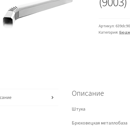
(9003)
Артикул:
639dc9
Категория:
Бюдж
Описание
сание
Штука
Брюховецкая металлобаза