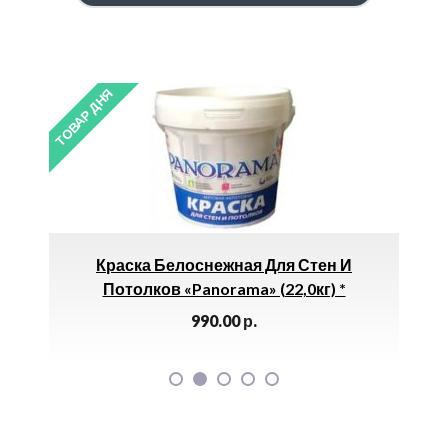
ТОВАР ДНЯ
ТОВАР 
Краска Белоснежная Для Стен И
)
Потолков «Panorama» (22,0кг) *
990.00
р.