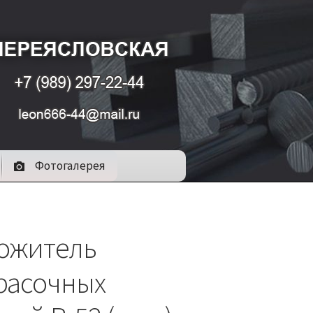
Фотогалерея
ожитель
расочных