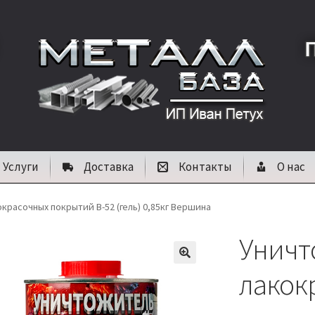
Услуги
Доставка
Контакты
О нас
красочных покрытий В-52 (гель) 0,85кг Вершина
Уничт
🔍
лакок