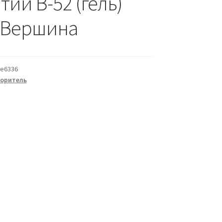
ий В-52 (гель)
г Вершина
e6336
воритель