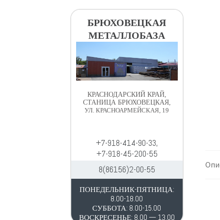
в
д
и
е
БРЮХОВЕЦКАЯ
г
р
МЕТАЛЛОБАЗА
а
ж
ц
и
и
м
и
о
м
КРАСНОДАРСКИЙ КРАЙ,
у
СТАНИЦА БРЮХОВЕЦКАЯ,
УЛ. КРАСНОАРМЕЙСКАЯ, 19
+7-918-414-90-33,
+7-918-45-200-55
Опи
8(86156)2-00-55
ПОНЕДЕЛЬНИК-ПЯТНИЦА:
8.00-18.00
СУББОТА: 8.00-15.00
ВОСКРЕСЕНЬЕ: 8.00 — 13.00