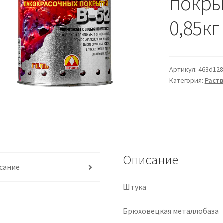
покрыт
0,85к
Артикул:
463d128
Категория:
Раст
Описание
сание
Штука
Брюховецкая металлобаза