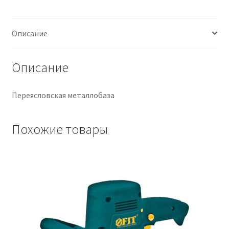
Крепеж
Описание
Расходные материалы
Описание
Спецодежда и СИЗ
Переясловская металлобаза
Хозтовары
Похожие товары
Заказ