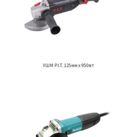
УШМ P.I.T. 125мм х 950вт