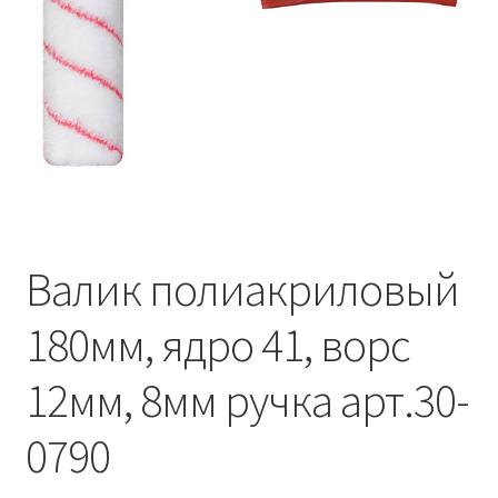
Водопровод и отопление
и
м
и
о
Системы водоотвода
м
у
Стройматериалы
Отделочные материалы
Изоляция
Валик полиакриловый
Лакокрасочные материалы
180мм, ядро 41, ворс
Сайдинг
12мм, 8мм ручка арт.30-
Фасадные панели
0790
Подвесной потолок