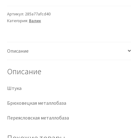
Крепеж
Артикул:
285a77afcd40
Категория:
Валик
Расходные материалы
Спецодежда и СИЗ
Описание
Хозтовары
Описание
Заказ
Штука
Брюховецкая металлобаза
Переясловская металлобаза