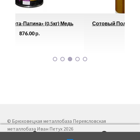
кг) Медь
Сотовый Поликарбонат 8мм, Янтарь,
2,1×12м
575.00
р.
© Брюховецкая металлобаза Переясловская
металлобаза Иван Петух 2026
И
П