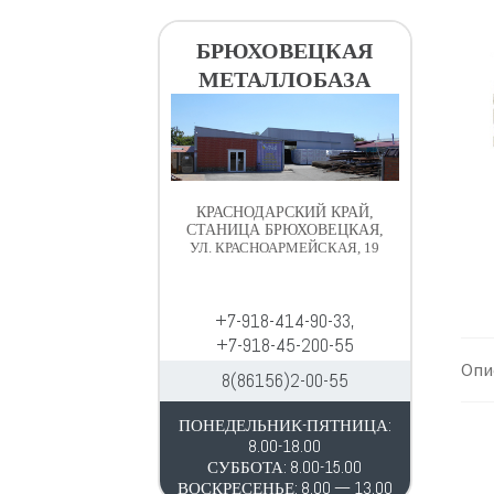
в
д
и
е
БРЮХОВЕЦКАЯ
г
р
МЕТАЛЛОБАЗА
а
ж
ц
и
и
м
и
о
м
КРАСНОДАРСКИЙ КРАЙ,
у
СТАНИЦА БРЮХОВЕЦКАЯ,
УЛ. КРАСНОАРМЕЙСКАЯ, 19
+7-918-414-90-33,
+7-918-45-200-55
Опи
8(86156)2-00-55
ПОНЕДЕЛЬНИК-ПЯТНИЦА:
8.00-18.00
СУББОТА: 8.00-15.00
ВОСКРЕСЕНЬЕ: 8.00 — 13.00