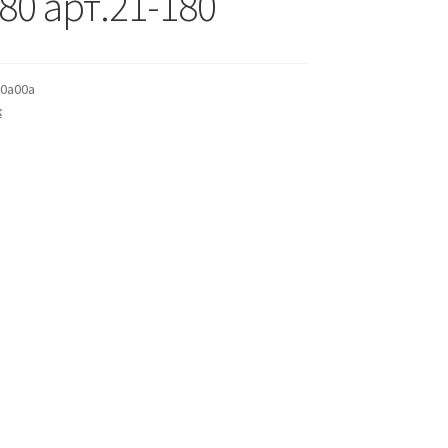
80 арт.21-180
0a00a
к