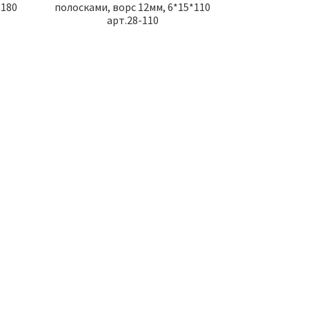
-180
полосками, ворс 12мм, 6*15*110
арт.28-110
ДНЯ
ТОВАР ДНЯ
Люки Полимерно-
Угольник Столярный
омпозитные Легкие
400х600мм Арт.19624
60/60 Мм (зеленый)
250.00
р.
350.00
р.