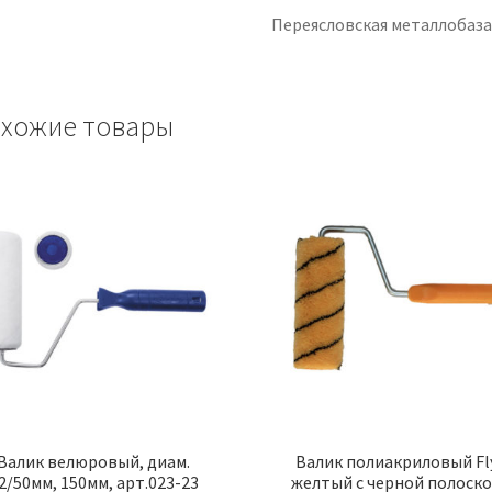
Переясловская металлобаз
хожие товары
Валик велюровый, диам.
Валик полиакриловый Fl
2/50мм, 150мм, арт.023-23
желтый с черной полоско