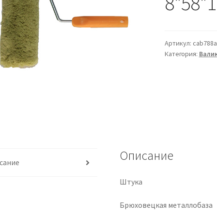
8*58*1
Артикул:
cab788a
Категория:
Вали
Описание
сание
Штука
Брюховецкая металлобаза