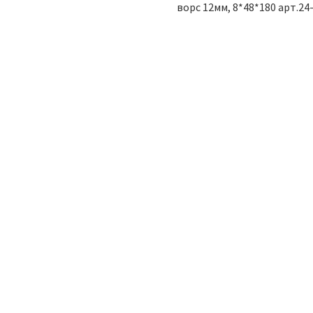
ворс 12мм, 8*48*180 арт.24
ТОВАР ДНЯ
ТОВАР 
к Слесарный
Плитка Тротуарная
I Кованый С
«Кирпичик 200х100мм.»,
К
оглассовой
Высота 40мм. Серая
4
оятью 800г
450.00
р.
55.00
р.