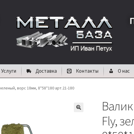
Услуги
Доставка
Контакты
О нас
еленый, ворс 18мм, 8*58*180 арт.21-180
Валик
🔍
Fly, з