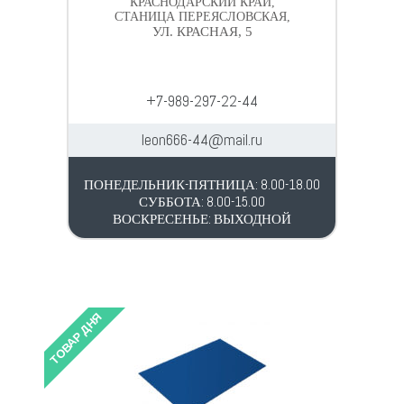
КРАСНОДАРСКИЙ КРАЙ,
СТАНИЦА ПЕРЕЯСЛОВСКАЯ,
УЛ. КРАСНАЯ, 5
+7-989-297-22-44
leon666-44@mail.ru
ПОНЕДЕЛЬНИК-ПЯТНИЦА: 8.00-18.00
СУББОТА: 8.00-15.00
ВОСКРЕСЕНЬЕ: ВЫХОДНОЙ
ТОВАР ДНЯ
ТОВАР 