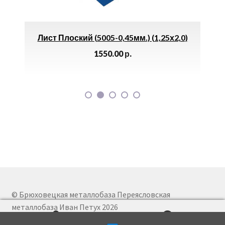
ая
Лист Плоский (5005-0,45мм.) (1,25х2,0)
Тр
1550.00
р.
© Брюховецкая металлобаза Переясловская
металлобаза Иван Петух 2026
И
П