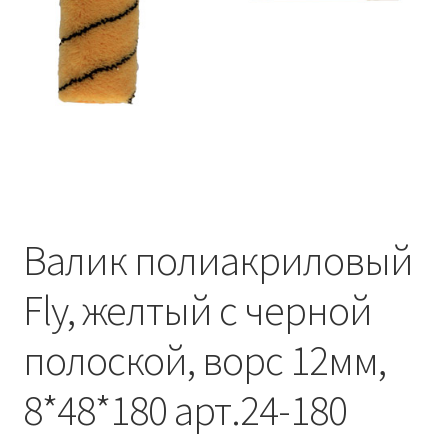
Водопровод и отопление
и
м
и
о
Системы водоотвода
м
у
Стройматериалы
Отделочные материалы
Изоляция
Валик полиакриловый
Лакокрасочные материалы
Fly, желтый с черной
Сайдинг
полоской, ворс 12мм,
Фасадные панели
8*48*180 арт.24-180
Подвесной потолок