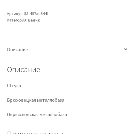
Крепеж
Артикул:
55f497ae844f
Категория:
Валик
Расходные материалы
Спецодежда и СИЗ
Описание
Хозтовары
Описание
Заказ
Штука
Брюховецкая металлобаза
Переясловская металлобаза