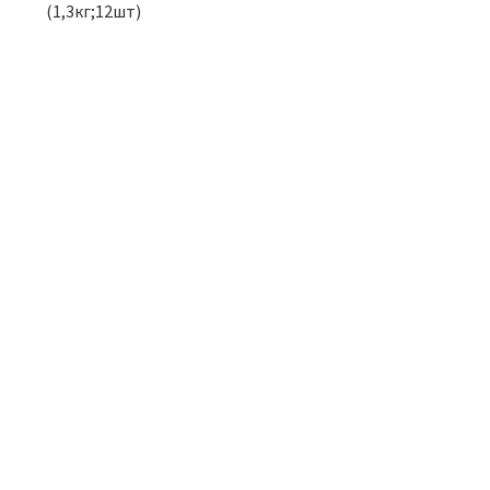
(1,3кг;12шт)
Я
ТОВАР ДНЯ
ТО
итка СТАНДАРТ
Муфта Переходная
лассико 1 КО.6
Никель15Вх10В *
(коричневая)
43.00
р.
655.00
р.