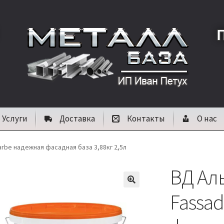
Услуги
Доставка
Контакты
О нас
rbe надежная фасадная база 3,88кг 2,5л
ВД Ал
🔍
Fassa