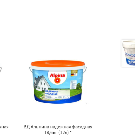
а
чная
ВД Альпина надежная фасадная
18,6кг (12л) *