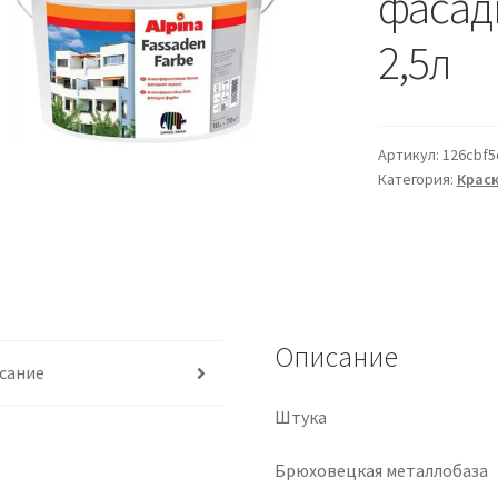
фасадн
2,5л
Артикул:
126cbf5
Категория:
Краск
Описание
сание
Штука
Брюховецкая металлобаза