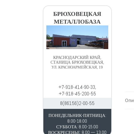
в
д
и
е
БРЮХОВЕЦКАЯ
г
р
МЕТАЛЛОБАЗА
а
ж
ц
и
и
м
и
о
м
КРАСНОДАРСКИЙ КРАЙ,
у
СТАНИЦА БРЮХОВЕЦКАЯ,
УЛ. КРАСНОАРМЕЙСКАЯ, 19
+7-918-414-90-33,
+7-918-45-200-55
Опи
8(86156)2-00-55
ПОНЕДЕЛЬНИК-ПЯТНИЦА:
8.00-18.00
СУББОТА: 8.00-15.00
ВОСКРЕСЕНЬЕ: 8.00 — 13.00