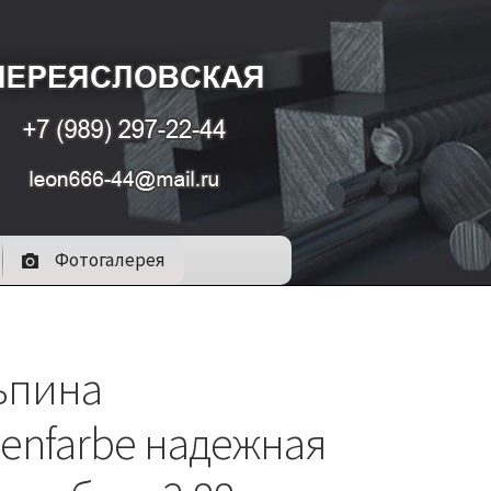
Фотогалерея
ьпина
denfarbe надежная