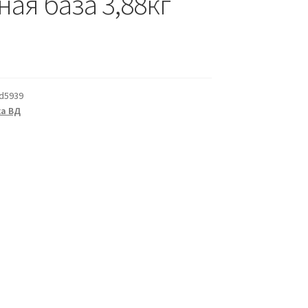
ая база 3,88кг
d5939
а ВД