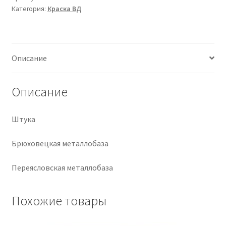
Категория:
Краска ВД
Крепеж
Расходные материалы
Описание
Спецодежда и СИЗ
Описание
Хозтовары
Штука
Заказ
Брюховецкая металлобаза
Переясловская металлобаза
Похожие товары