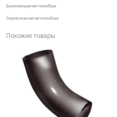
Брюховецкая металлобаза
Крепеж
Переясловская металлобаза
Расходные материалы
Похожие товары
Спецодежда и СИЗ
Хозтовары
Заказ