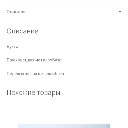
Крепеж
Описание
Расходные материалы
Описание
Спецодежда и СИЗ
Бухта
Хозтовары
Брюховецкая металлобаза
Заказ
Переясловская металлобаза
Похожие товары