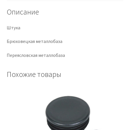
Описание
Крепеж
Расходные материалы
Штука
Брюховецкая металлобаза
Спецодежда и СИЗ
Переясловская металлобаза
Хозтовары
Похожие товары
Заказ