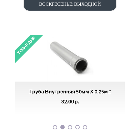
ВОСКРЕСЕНЬЕ: ВЫХОДНОЙ
ТОВАР ДНЯ
ТОВАР ДНЯ
Труба Внутренняя 50мм Х 0.25м *
Клемм
32.00
р.